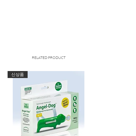
Männerpflege mit Naturkompetenz.
Natürliche,
pflanzliche Pflegeformel
schützt die Haut vor dem Austrocknen.
Deutlich verbessertes Hautgefühl
während und nach dem Duschen.
Minimiert den Feuchtigkeitsverlust der
Haut.*
RELATED PRODUCT
*Experimentelle Studie: Messung der
Hautfeuchtigkeit nach Anwendung
신상품
Aqua (Water), Sodium Laureth Sulfate,
Glycerin, Cocamidopropyl
Betaine,Coco-Glucoside, PEG-40
Sorbitan Peroleate, Glyceryl Oleate,
Cocos Nucifera(Coconut) Oil, Sesamum
Indicum Seed Oil, Panthenol,