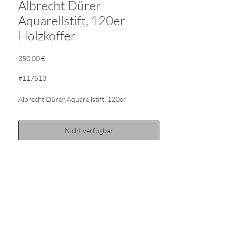
Albrecht Dürer
Aquarellstift, 120er
Holzkoffer
Preis
350,00 €
#117513
Albrecht Dürer Aquarellstift, 120er
Holzkoffer
Nicht verfügbar
Albrecht Dürer Künstleraquarellstifte
ermöglichen dem Künstler eine vielseitige
Ausdrucksweise im Zeichnen, Malen und
Aquarellieren. Hochwertige Materialien und
die über 250-jährige Erfahrung von Faber-
Castell sorgen dafür, dass diese
Aquarellbuntstifte in ihrer Leuchtkraft und
Aquarellierbarkeit unübertroffen sind. Schon
mit wenigen Pinselstrichen lässt sich der