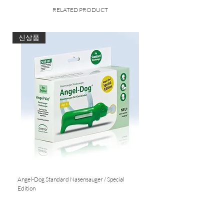
RELATED PRODUCT
신상품
Angel-Dog Standard Nasensauger / Special
Nasensauger für Standard S
Edition
Nicht verfügbar
Nicht verfügbar