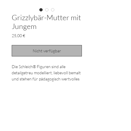
Grizzlybär-Mutter mit
Jungem
Preis
25,00 €
Nicht verfügbar
Die Schleich® Figuren sind alle
detailgetreu modelliert, liebevoll bemalt
und stehen für pädagogisch wertvolles
Spielen. Grizzlybären bringen ihre
Jungen während der Winterruhe zur
Welt.