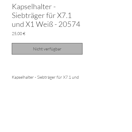
Kapselhalter -
Siebträger für X7.1
und X1 Weiß - 20574
Preis
25,00 €
Nicht verfügbar
Kapselhalter - Siebträger für X7.1 und
X1 Iperespreso Kaffeemaschinen Weiß -
20574