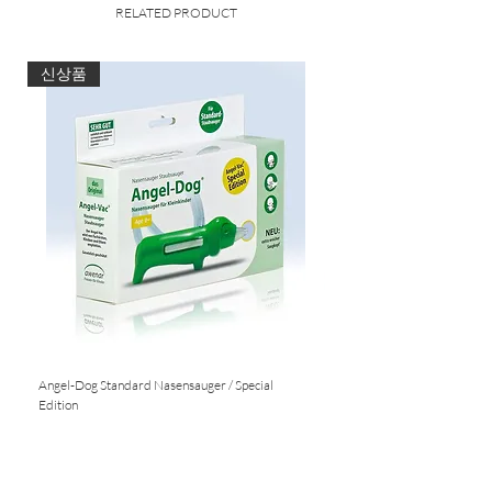
RELATED PRODUCT
신상품
Angel-Dog Standard Nasensauger / Special
Nasensauger für Standard S
Edition
Nicht verfügbar
Nicht verfügbar