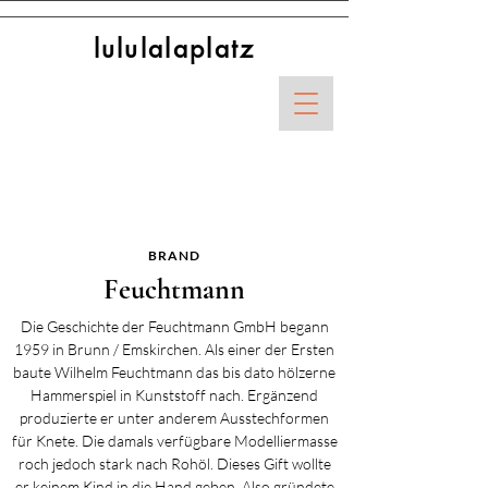
lululalaplatz
< Shop All
BRAND
Feuchtmann
Die Geschichte der Feuchtmann GmbH begann
1959 in Brunn / Emskirchen. Als einer der Ersten
baute Wilhelm Feuchtmann das bis dato hölzerne
Hammerspiel in Kunststoff nach. Ergänzend
produzierte er unter anderem Ausstechformen
für Knete. Die damals verfügbare Modelliermasse
roch jedoch stark nach Rohöl. Dieses Gift wollte
er keinem Kind in die Hand geben. Also gründete