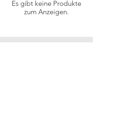
Es gibt keine Produkte
zum Anzeigen.
KUNDENSERVICE
MO-FR :
09:00 - 17:00
(MITTAGSPAUSE : 12:00 - 13:00)
TEL :
+49 (0)6196 6521 047
E MAIL :
lululalaplatz@laomeurope.com
HILFE
Lieferung & Versand
Zahlung
Rücksendung