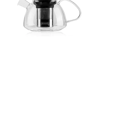
Teekanne Marcel Bodum 0,6 Liter -
B1128
Nicht verfügbar
KUNDENSERVICE
MO-FR :
09:00 - 17:00
(MITTAGSPAUSE : 12:00 - 13:00)
TEL :
+49 (0)6196 6521 047