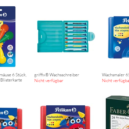
mäuse 6 Stück,
griffix® Wachsschreiber
Wachsmaler 6
nsicht
Schnellansicht
Schn
f Blisterkarte
Nicht verfügbar
Nicht verfügb