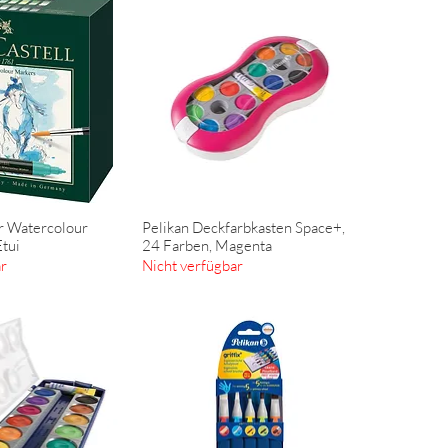
r Watercolour
Pelikan Deckfarbkasten Space+,
ellansicht
Schnellansicht
tui
24 Farben, Magenta
ar
Nicht verfügbar