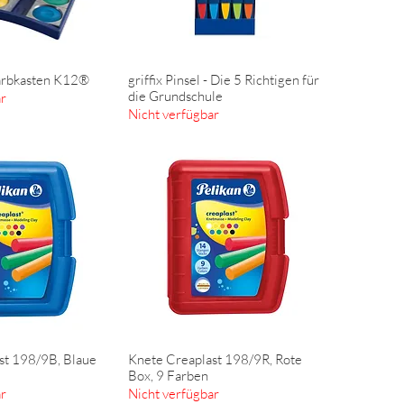
arbkasten K12®
griffix Pinsel - Die 5 Richtigen für
ellansicht
Schnellansicht
die Grundschule
ar
Nicht verfügbar
st 198/9B, Blaue
Knete Creaplast 198/9R, Rote
ellansicht
Schnellansicht
Box, 9 Farben
ar
Nicht verfügbar