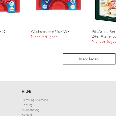
8 D
Wachsmaler 665/8 WF
Pitt Artist Pen
nsicht
Schnellansicht
Schn
24er Atelierb
Nicht verfügbar
Nicht verfügb
Mehr laden
HILFE
Lieferung & Versand
Zahlung
Rücksendung
Kontakt