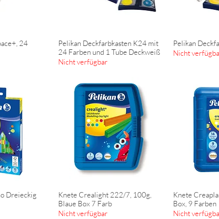
pace+, 24
Pelikan Deckfarbkasten K24 mit
Pelikan Deckf
nsicht
Schnellansicht
Schn
24 Farben und 1 Tube Deckweiß
Nicht verfügb
Nicht verfügbar
o Dreieckig
Knete Crealight 222/7, 100g,
Knete Creapla
nsicht
Schnellansicht
Schn
Blaue Box 7 Farb
Box, 9 Farben
Nicht verfügbar
Nicht verfügb