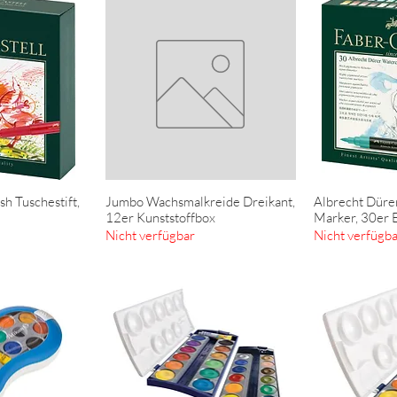
sh Tuschestift,
Jumbo Wachsmalkreide Dreikant,
Albrecht Düre
nsicht
Schnellansicht
Schn
12er Kunststoffbox
Marker, 30er E
Nicht verfügbar
Nicht verfügb