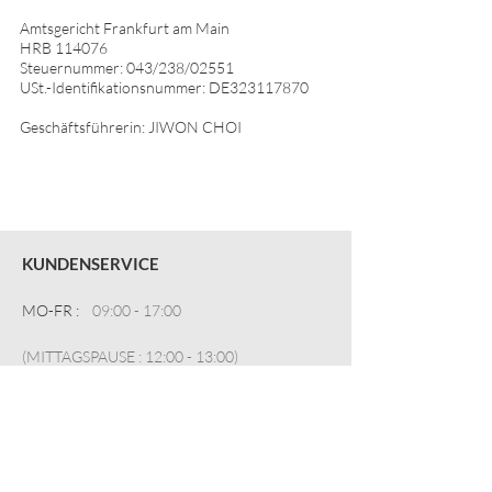
Amtsgericht Frankfurt am Main
HRB 114076
Steuernummer: 043/238/02551
USt.-Identifikationsnummer: DE323117870
Geschäftsführerin: JIWON CHOI
KUNDENSERVICE
MO-FR :
09:00 - 17:00
(MITTAGSPAUSE : 12:00 - 13:00)
TEL :
+49 (0)6196 6521 047
E MAIL :
lululalaplatz@laomeurope.com
HILFE