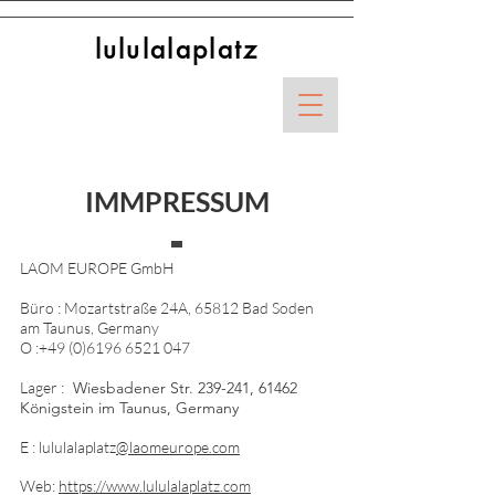
lululalaplatz
IMMPRESSUM
LAOM EUROPE GmbH
Büro : Mozartstraße 24A,
65812 Bad Soden
am Taunus,
Germany
O :
+49 (0)6196 6521 047
Lager :
Wiesbadener Str. 239-241, 61462
Königstein im Taunus, Germany
E : lululalaplatz
@laomeurope.com
Web:
https://www.lululalaplatz.com