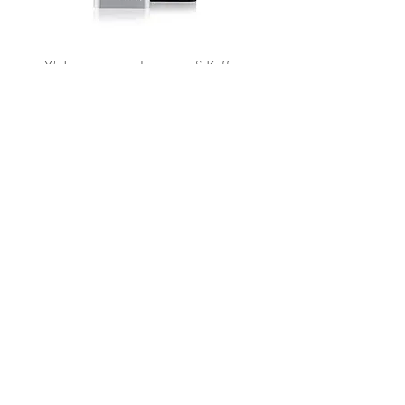
Y5 Iperespresso Espresso & Kaffee
Weiß - 60203
Nicht verfügbar
Y5 Espresso & Kaffee Schwarz -
Iperespresso Kaffeemaschine - 60202