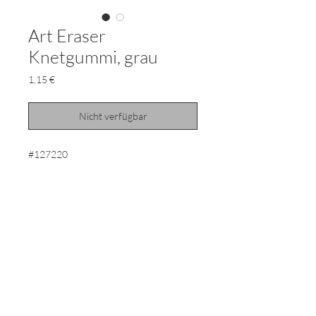
Art Eraser
Knetgummi, grau
Preis
1,15 €
Nicht verfügbar
#127220
Art Eraser Knetgummi, grau
Knetbare Radierer sind die perfekte
Alternative, wenn es um Korrekturen
oder Aufhellungen von Zeichnungen
mit Kohle oder Bleistift geht. Sie sind
äußerst knetbar, aufnahmefähig und