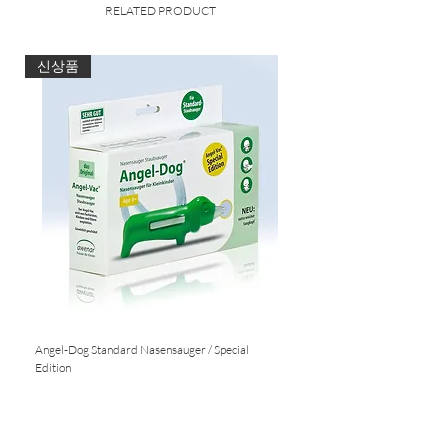
hinterlassen keinerlei Radierabfall.
RELATED PRODUCT
신상품
Produktdetails
Zum Korrigieren und Aufhellen von
Kohle- und Pastellarbeiten
Zum Reinigen von Folien und
Reinzeichnungen
Äußerst knetbar und
aufnahmefähig
Mit Aufbewahrungsbox
Farbe grau
Angel-Dog Standard Nasensauger / Special
Nasensauger für Standard S
Edition
Nicht verfügbar
Nicht verfügbar