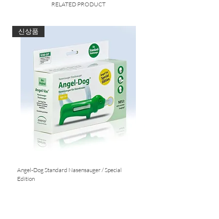
RELATED PRODUCT
Auf zwei Ebenen präsentieren sich ein
Basissortiment Polychromos
Künstlerfarbstifte und Pastellkreiden,
신상품
die Albrecht Dürer Aquarellstifte sowie
ein kleines Pitt Monochrome Sortiment.
Produktdetails
Art & Graphic Collection:
Basisausstattung mit je 36 Farben
Polychromos Künstlerfarbstiften
und Pastellkreiden, Albrecht Dürer
Künstleraquarellfarbstiften sowie
einem kleinen Pitt Monochrome
Angel-Dog Standard Nasensauger / Special
Nasensauger für Standard S
Sortiment im Holzkoffer
Edition
Nicht verfügbar
Nicht verfügbar