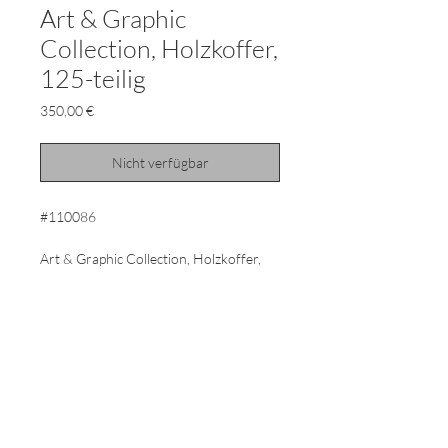
Art & Graphic
Collection, Holzkoffer,
125-teilig
Preis
350,00 €
Nicht verfügbar
#110086
Art & Graphic Collection, Holzkoffer,
125-teilig
Für den Künstler sind sie
repräsentatives Arbeitsgerät, für den
Ästheten dekoratives Design-Objekt:
die eleganten, wengefarben gebeizten
Holzkoffer von Faber-Castell. Für
jeden Kreativen ist die Basisausstattung
und das Zubehör ein edles Arbeitstool.