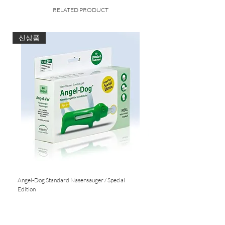
Papa - das alles kann die Sterntaler
RELATED PRODUCT
Baby Chilling
Box. Die kleine Soundbox einfach via
Bluetooth mit
신상품
dem Handy, Tablet oder einem anderen
bluetoothfähigen Gerät verbinden und
beliebige
Sounds abspielen, die den Babys und
Kleinkindern
beim Einschlafen helfen oder einfach
eine schöne
Unterhaltung sind.
Babygerechte Lautstärken-
Begrenzung
Stromsparfunktion
Akku wiederaufladbar
Angel-Dog Standard Nasensauger / Special
Nasensauger für Standard S
1-2 Stunden Laufzeit
Edition
Einfache Handhabung
Nicht verfügbar
Nicht verfügbar
incl. USB-Kabel