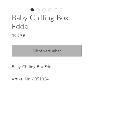
Baby-Chilling-Box
Edda
Preis
39,99 €
Nicht verfügbar
Baby-Chilling-Box Edda
Artikel-Nr. 6351824
Baby-Chilling-Box
Eine selbst gesprochene Gute-Nacht-
Geschichte,
Spieluhrmelodien, Hörbücher oder eine
Sprachnachricht zum Einschlafen von
Mama oder