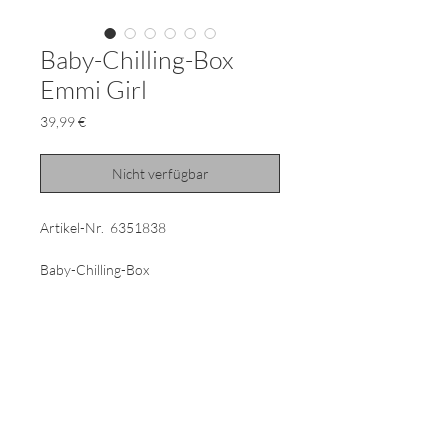
Baby-Chilling-Box
Emmi Girl
Preis
39,99 €
Nicht verfügbar
Artikel-Nr. 6351838
Baby-Chilling-Box
Eine selbst gesprochene Gute-Nacht-
Geschichte,
Spieluhrmelodien, Hörbücher oder eine
Sprachnachricht zum Einschlafen von
Mama oder
Papa - das alles kann die Sterntaler
Baby Chilling