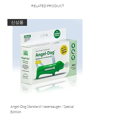
Box. Die kleine Soundbox einfach via
RELATED PRODUCT
Bluetooth mit
dem Handy, Tablet oder einem anderen
bluetoothfähigen Gerät verbinden und
신상품
beliebige
Sounds abspielen, die den Babys und
Kleinkindern
beim Einschlafen helfen oder einfach
eine schöne
Unterhaltung sind.
Babygerechte Lautstärken-
Begrenzung
Stromsparfunktion
Akku wiederaufladbar
1-2 Stunden Laufzeit
Einfache Handhabung
Angel-Dog Standard Nasensauger / Special
Nasensauger für Standard S
incl. USB-Kabel
Edition
Nicht verfügbar
Nicht verfügbar