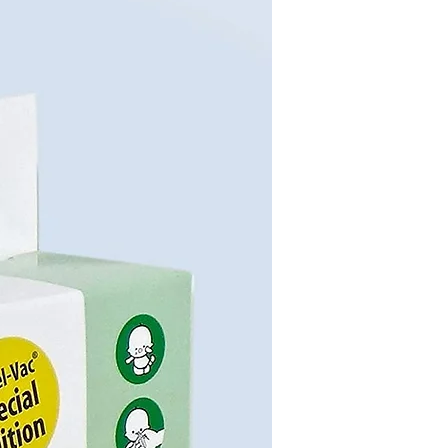
Materialinfo
Flausch/Softvelour: 100% Polyester;
Polycotton: 60% Baumwolle, 40% Polyester
Pflegehinweise
Produktinfo
Achtung!
Der Bluetooth Lautsprecher darf
nicht in die Hände von Babys und
Kleinkindern gelangen und muss nach dem
Waschen wieder in das Produkt hinein gelegt
werden! Der Bluetooth Lautsprecher ist
herausnehmbar: Bitte vor dem Waschen aus
dem Spielzeug entfernen! Bitte beachten Sie,
dass beim Einsetzen des Lautsprechers die