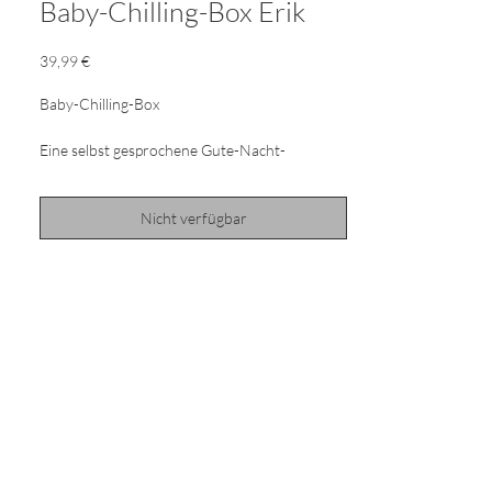
Baby-Chilling-Box Erik
Preis
39,99 €
Baby-Chilling-Box
Eine selbst gesprochene Gute-Nacht-
Geschichte,
Spieluhrmelodien, Hörbücher oder eine
Nicht verfügbar
Sprachnachricht zum Einschlafen von Mama
oder
Papa - das alles kann die Sterntaler Baby
Chilling
Box. Die kleine Soundbox einfach via
Bluetooth mit
dem Handy, Tablet oder einem anderen
bluetoothfähigen Gerät verbinden und
beliebige
Sounds abspielen, die den Babys und
Kleinkindern
beim Einschlafen helfen oder einfach eine