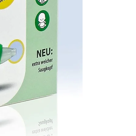
Seite mit dem Ein-/Ausschalter nach außen
zum Reißverschluss liegen muss! Der
Lautsprecher darf nur von Erwachsenen
geladen werden. Den Lautsprecher vor dem
Aufladen aus dem Spielzeug entfernen. Der
Bluetooth Lautsprecher hat eine eingebaute
Batterie und darf somit nicht übermäßiger
Wärme wie Sonnenschein, Feuer oder
Ähnlichem ausgesetzt werden. Die Batterie
könnte explodieren. Vor Feuchtigkeit und
Nässe schützen. Aufbewahrung bei Min.
-20°C Max. 60°C. Halten Sie den Lautsprecher
von Kindern fern. Er ist klein und kann
verschluckt werden!