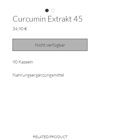
Curcumin Extrakt 45
Preis
34,90 €
Nicht verfügbar
90 Kapseln
Nahrungsergänzungsmittel
Zutaten:
Kapselinhalt: mikroverkapseltes
Curcumin (Gamma-Cyclodextrin,
Curcumin 15%), Kapselhülle:
Hydroxypropylmethylcellulose
Nährwertangaben:
Pro 3 Kapseln: Curcuminoide 150 mg
RELATED PRODUCT