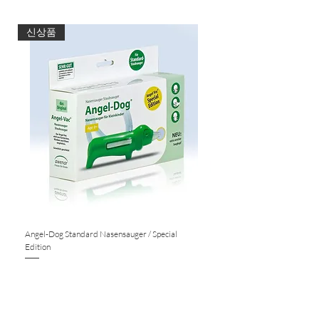
Verzehrempfehlung:
3 Kapseln täglich verteilt mit Flüssigkeit.
신상품
Hinweise:
Die angegebene empfohlene
tägliche Verzehrsmenge darf nicht
überschritten werden. Für kleine
Kinder unzugänglich
aufbewahren. Nahrungsergänzungsmit
tel sind kein Ersatz für
eine ausgewogene und
abwechslungsreiche Ernährung
sowie eine gesunde Lebensweise.
Netto-Füllmenge:
Angel-Dog Standard Nasensauger / Special
Nasensauger für Standard S
90 Kapseln = 35 g
Edition
Nicht verfügbar
Nicht verfügbar
Anweisung für Aufbewahrung:
Bei +4°C bis +25°C