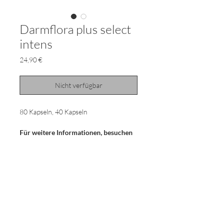
Darmflora plus select
intens
Preis
24,90 €
Nicht verfügbar
80 Kapseln, 40 Kapseln
Für weitere Informationen, besuchen
Sie bitte die Homepage zu diesem
Artikel.
Nahrungsergänzungsmittel
Zutaten:
Kapselinhalt: lebende
Milchsäurebakterien 69,3%