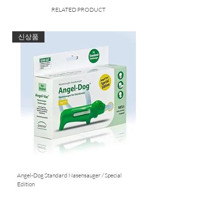
(Lactobacillus acidophilus, Lactococcus
RELATED PRODUCT
lactis, Bifidobacterium lactis,
Lactobacillus salivarius, Lactobacillus
reuteri, Lactobacillus delbrueckii subsp.
신상품
bulgaricus, Bifidobacterium breve,
Lactobacillus gasseri, Lactobacillus
fermentum, Lactobacillus rhamnosus,
Bifidobacterium longum,
Bifidobacterium infantis, Lactobacillus
brevis, Streptococcus thermophilus,
Lactobacillus paracasei, Lactobacillus
casei, Lactobacillus plantarum,
Bifidobacterium bifidum); Trennmittel:
Cellulose; Vitamine: B6, B2, B1, B12,
Folsäure, Biotin. Kapselhülle:
Hydroxypropylmethylcellulose
Angel-Dog Standard Nasensauger / Special
Nasensauger für Standard S
Nährwertangaben:
Edition
4 Kapseln: Milchsäurebakterien 860
Nicht verfügbar
Nicht verfügbar
mg, 100 Milliarden, Vitamin B1 1,1 mg
100 %*, Vitamin B2 1,4 mg 100 %*,