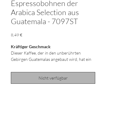
Espressobohnen der
Arabica Selection aus
Guatemala - 7097ST
Preis
8,49 €
Kräftiger Geschmack
Dieser Kaffee, der in den unberührten
Gebirgen Guatemalas angebaut wird, hat ein
komplexes Aroma mit markanten Noten von
Schokolade, Karamell und Honig, das durch
Nicht verfügbar
unser spezielles Röstprofil sogar noch
verstärkt wird.