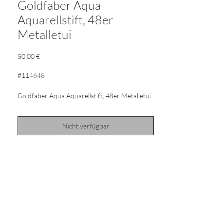
Goldfaber Aqua
Aquarellstift, 48er
Metalletui
Preis
50,00 €
#114648
Goldfaber Aqua Aquarellstift, 48er Metalletui
Die Goldfaber Aqua Aquarellfarbstifte
Nicht verfügbar
überzeugen mit einem weichen und farbsatten
Abstrich sowie der exzellenten Farbbrillanz im
trockenen und nassen Zustand. Trocken
angewendet kann man alle Zeichentechniken
eines Buntstiftes umsetzen. Mit einem nassen
Pinsel lassen sich verblüffende Aquarelleffekte
in ein mit dem Goldfaber Aqua entworfenes
Motiv oder Muster zaubern. Die vollständig
wasservermalbare Mine des Goldfaber Aqua