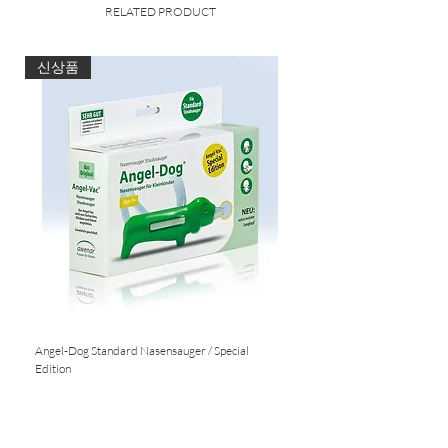
Verpackungen zu je 21 Iperespresso-
RELATED PRODUCT
Kaffeekapseln, Arabica Selection Indien.
신상품
Angel-Dog Standard Nasensauger / Special
Nasensauger für Standard S
Edition
Nicht verfügbar
Nicht verfügbar