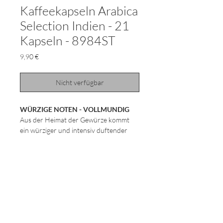
Kaffeekapseln Arabica
Selection Indien - 21
Kapseln - 8984ST
Preis
9,90 €
Nicht verfügbar
WÜRZIGE NOTEN - VOLLMUNDIG
Aus der Heimat der Gewürze kommt
ein würziger und intensiv duftender
Arabica Kaffee, der sich durch
Vollmundigkeit und ein kräftiges Aroma
mit Noten von schwarzem Pfeffer und
Edelbitterschokolade auszeichnet.
Unsere spezielle Röstung von
Kaffeebohnen verbessert nicht nur die
Aromen, sie schärft auch das
Geschmacksprofil des Kaffees. In