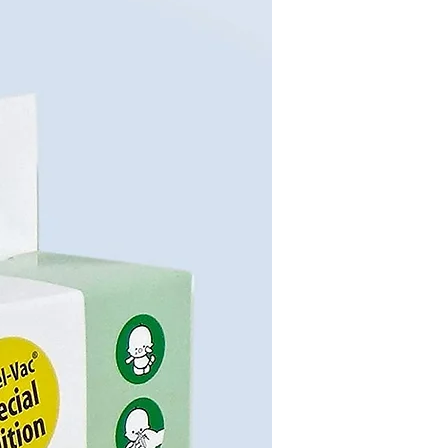
stimuliert und fördert die motorischen
Fähigkeiten des Babys. Maße/ techn. Daten: -
Materialien: Stoff: weiß - 100 % Baumwolle /
taupe - 100 % Polyester (Handwäsche) Netz:
100 % Polyester Holz: Birke (außen), Pappel
(innen) Metall: verzinkt und pulverbeschichtet
Füllung Matratze: Polyurethan-Schaumstoff -
Liegefläche: ca. 70 x 45 cm -
Produktabmessungen: ca. 94 x 55 x 55 cm -
Belastbarkeit: bis 15Kg / 0-6 Monate< -
Gewicht: ca. 6,0KG - Abmaße
Einzelverpackung: ca. 46 x 10 x 94 cm -
Kombinierbar mit: Gestell: LooL Stand,
Carrello Baby< Zubehör: LooL Moskito Net,
LooL Mattress Cover, Power Hook,
Smartrope, Liana