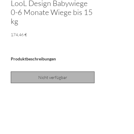
LooL Design Babywiege
0-6 Monate Wiege bis 15
kg
Preis
174,46 €
Produktbeschreibungen
Nicht verfügbar
Die AMAZONAS Babywiege LooL verbindet
modernes Design mit allen Anforderungen,
die eine Babywiege erfüllen soll. Egal ob auf
dem Boden wippend oder hängend an der
Decke beruhigt LooL das Baby und schafft das
bekannte und geliebte Gefühl aus Mamas
Bauch. Dazu stimuliert und fördert LooL die
motorischen Fähigkeiten des Babys. Die in der