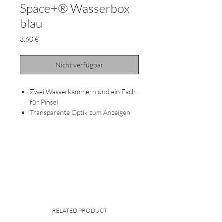
Space+® Wasserbox
blau
Preis
3,60 €
Nicht verfügbar
Zwei Wasserkammern und ein Fach
für Pinsel
Transparente Optik zum Anzeigen
des Wasserstandes
Auslaufschutz
Ansteckbar am Space+® und K12®
RELATED PRODUCT