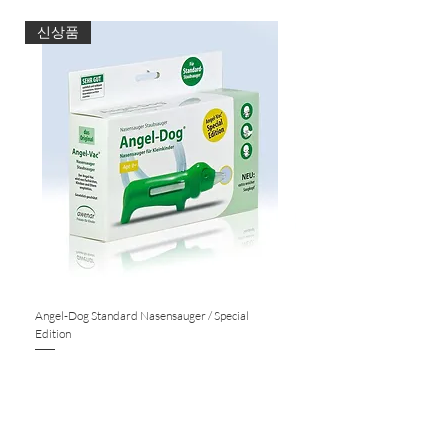
신상품
Angel-Dog Standard Nasensauger / Special
Nasensauger für Standard S
Edition
Nicht verfügbar
Nicht verfügbar