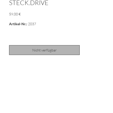
STECK.DRIVE
Preis
59,00 €
Artikel-Nr.:
2037
Produktinformationen "STECK.DRIVE"
Nicht verfügbar
Start Frei zum Flausensausen. Los geht das
Rennen, der Transport von Langholz kann
beginnen. Vom Guten das Beste oder auch
Quadratisch praktisch gut.
Unser "STECK.DRIVE" nun in der robusten,
wunderbaren Holzkiste.
Dauerhaft und solide, absolut nachhaltig,
natürlich hochwertig.