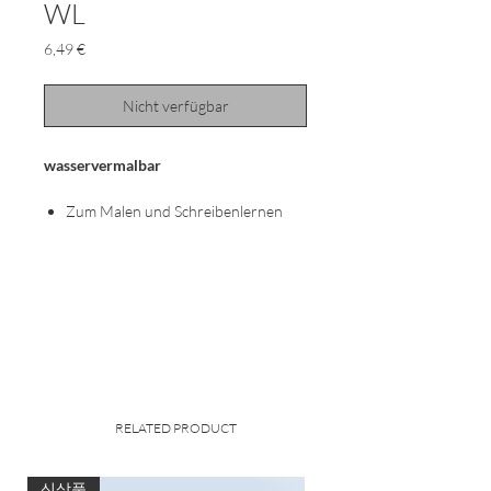
WL
Preis
6,49 €
Nicht verfügbar
wasservermalbar
Zum Malen und Schreibenlernen
Leuchtende Farben, leichter Auftrag
Mit Bienenwachs
Bruchstabil
Ideal für Kinderhände
Strapazierfähige Box mit Clip-
Verschluss
Leicht zu öffnen und sicher zu
verschließen
Mit Schaber in der Deckel-
RELATED PRODUCT
Innenseite
Etui mit 8 Runden Stiften 666/8 WL
신상품