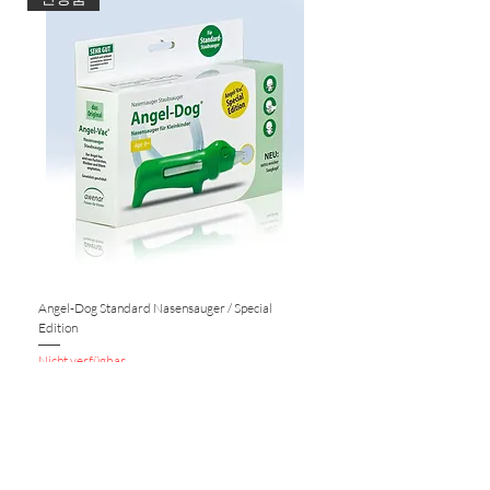
Made in Germany
Angel-Dog Standard Nasensauger / Special
Nasensauger für Standard S
Edition
Nicht verfügbar
Nicht verfügbar
KUNDENSERVICE