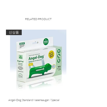
enthalten*
RELATED PRODUCT
신상품
Angel-Dog Standard Nasensauger / Special
Nasensauger für Standard S
Edition