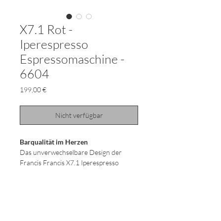
X7.1 Rot -
Iperespresso
Espressomaschine -
6604
Preis
199,00 €
Nicht verfügbar
Barqualität im Herzen
Das unverwechselbare Design der
Francis Francis X7.1 Iperespresso
Kaffeemaschine ist eine Reminiszenz an
die Gestik des Barista und der Espresso
Kaffee, den Sie sich damit zuhause
zubereiten, ist wie in der Bar.
*14 Kapseln im Lieferumfang