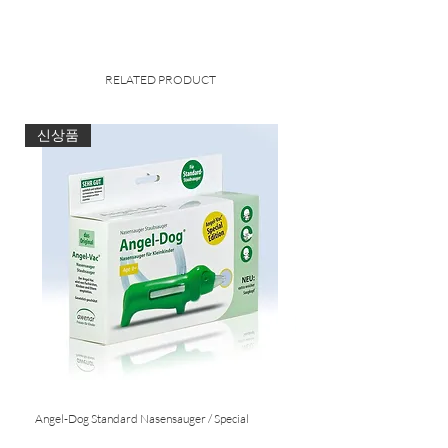
enthalten*
RELATED PRODUCT
신상품
Angel-Dog Standard Nasensauger / Special
Nasensauger für Standard S
Edition