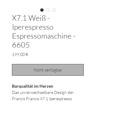
X7.1 Weiß -
Iperespresso
Espressomaschine -
6605
Preis
199,00 €
Nicht verfügbar
Barqualität im Herzen
Das unverwechselbare Design der
Francis Francis X7.1 Iperespresso
Kaffeemaschine ist eine Reminiszenz an
die Gestik des Barista und der Espresso
Kaffee, den Sie sich damit zuhause
zubereiten, ist wie in der Bar.
*14 Kapseln im Lieferumfang