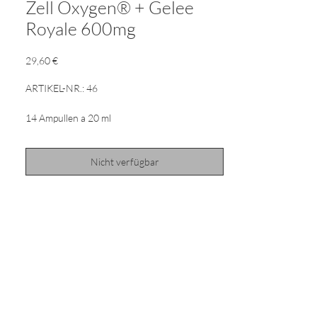
Zell Oxygen® + Gelee
Royale 600mg
Preis
29,60 €
ARTIKEL-NR.: 46
14 Ampullen a 20 ml
Nicht verfügbar
Für weitere Informationen, besuchen Sie
bitte die Homepage zu diesem Artikel.
Nahrungsergänzungsmittel
Zutaten:
Hefezellen** 59 %, Honig 26 %, Apfelsaft aus
Apfelsaftkonzentrat, Fruchtsaftkonzentrat, (O
range, Grapefruit, Zitrone,
Sanddorn), inaktivierte getrocknete