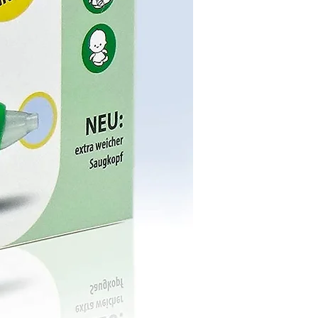
*Tagesbedarfsdeckung in Prozent der
Referenzmenge
**Enzym-Hefezellen Dr. Wolz®