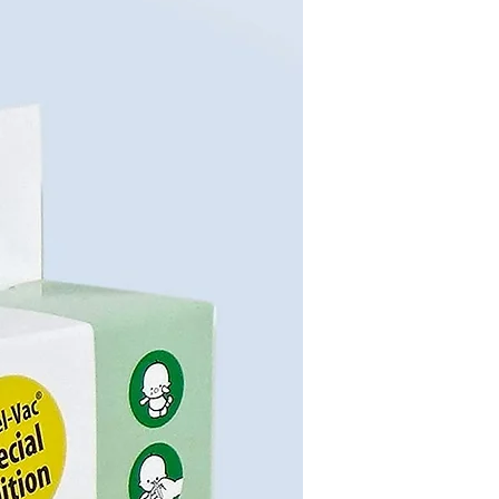
verdünnt mit 125 ml eines Getränks Ihrer
Wahl (z.B. Apfelsaft) zu einer
Mahlzeit nehmen. Vor Gebrauch die
natürlichen Bestandteile aufschütteln!
Hinweise:
Die angegebene empfohlene tägliche
Verzehrsmenge darf nicht überschritten
werden. Für kleine Kinder unzugänglich
aufbewahren. Nahrungsergänzungsmittel sind
kein Ersatz für eine ausgewogene
und abwechslungsreiche Ernährung sowie
eine gesunde Lebensweise.
Netto-Füllmenge:
280 ml (14 Fläschchen x 20 ml)
Anweisung für Aufbewahrung:
Bei +4°C bis +25°C. Angebrochene Trinkfl
äschchen bitte im Kühlschrank
aufbewahren und zügig verbrauchen.