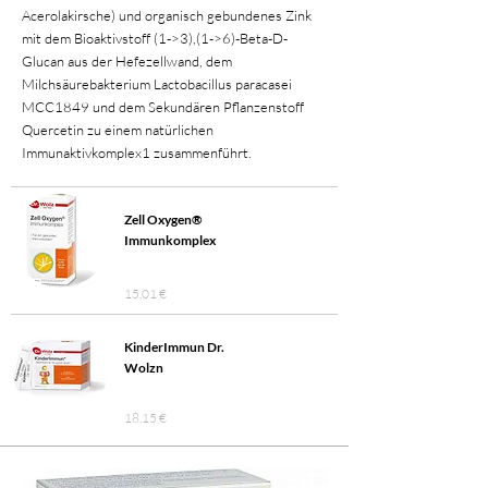
Acerolakirsche) und organisch gebundenes Zink
mit dem Bioaktivstoff (1->3),(1->6)-Beta-D-
Glucan aus der Hefezellwand, dem
Milchsäurebakterium Lactobacillus paracasei
MCC1849 und dem Sekundären Pflanzenstoff
Quercetin zu einem natürlichen
Immunaktivkomplex1 zusammenführt.
Zell Oxygen®
Immunkomplex
15,01 €
KinderImmun Dr.
Wolzn
18,15 €