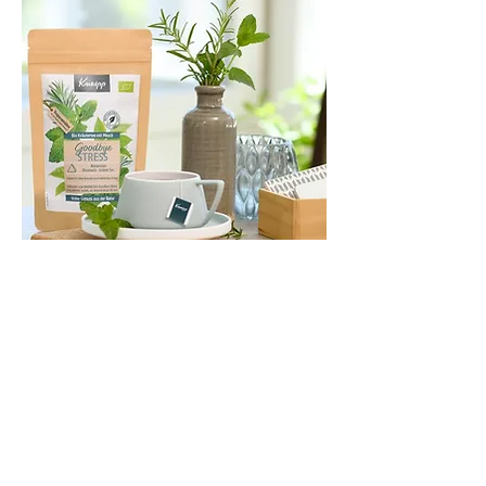
Goodbye Stress – welcome Energy
Bist du auch so gestresst? Viele Menschen haben
inzwischen Probleme, den Druck aus dem
Berufsalltag oder die aus langen To-Do-Listen
entstehende Unruhe wieder abzuschütteln. Das
Gedankenkarussel will einfach nicht stoppen. Ein
Allheilmittel gibt es genauso wenig wie den
Osterhasen. Dafür haben wir unterschiedlichste
Anti-Stress-Tipps gesammelt – vielleicht ist der